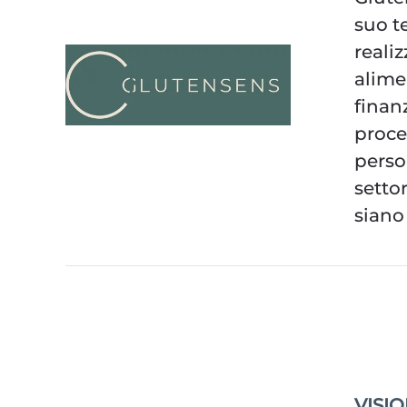
suo te
reali
alimen
finan
proces
perso
setto
siano 
VISI