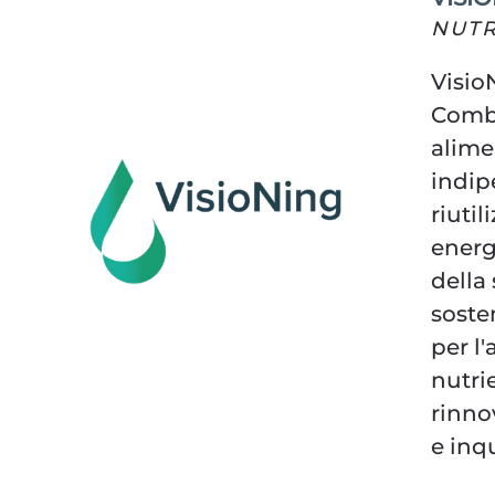
NUTR
Visio
Combi
alime
indip
riutil
energi
della
soste
per l'
nutri
rinno
e inq