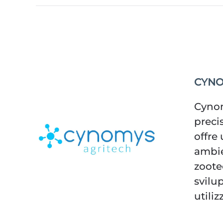
CYN
Cynom
preci
offre
ambien
zoote
svilu
utili