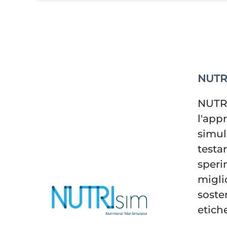
NUTR
NUTR
l'appr
simul
testa
speri
migli
soste
etiche