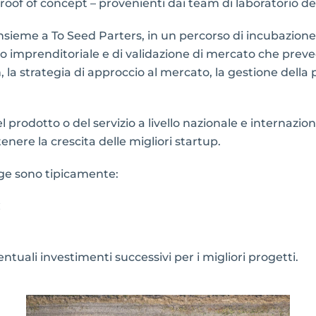
roof of concept – provenienti dai team di laboratorio dei 
insieme a To Seed Parters, in un percorso di incubazione
o imprenditoriale e di validazione di mercato che prev
n, la strategia di approccio al mercato, la gestione della p
rodotto o del servizio a livello nazionale e internazion
tenere la crescita delle migliori startup.
tage sono tipicamente:
€
tuali investimenti successivi per i migliori progetti.