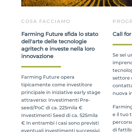
COSA FACCIAMO
PROG
Farming Future sfida lo stato
Call for
dell'arte delle tecnologie
agritech e investe nella loro
Se sei u
innovazione
imprend
tecnolog
Farming Future opera
settore 
tipicamente come investitore
contatta
principale in iniziative early stage
nuova in
attraverso: Investimenti Pre-
Farming
seed/PoC di ca. 225mila €
e il tuo
Investimenti Seed di ca. 525mila
percorso
€ In entrambi i casi sono previsti
di fatti
eventuali investimenti successivi.