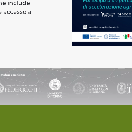
he include
 accesso a