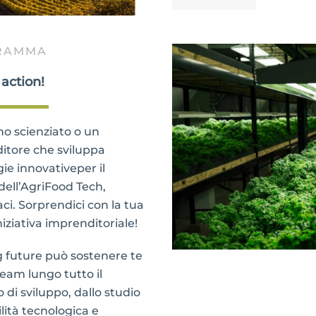
RAMMA
 action!
no scienziato o un
itore che sviluppa
ie innovativeper il
dell’AgriFood Tech,
ci. Sorprendici con la tua
iziativa imprenditoriale!
 future può sostenere te
 team lungo tutto il
 di sviluppo, dallo studio
bilità tecnologica e