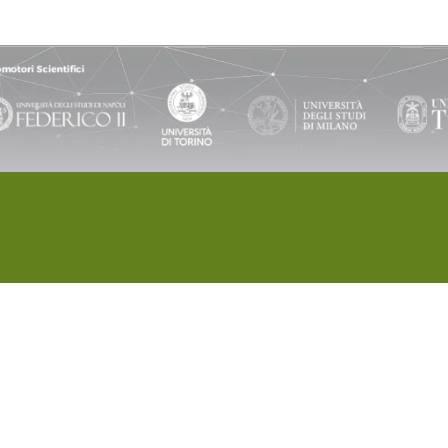
oma (RM), 00198 Italia
© 2023 Farming future. Tutti i diritti riservati.