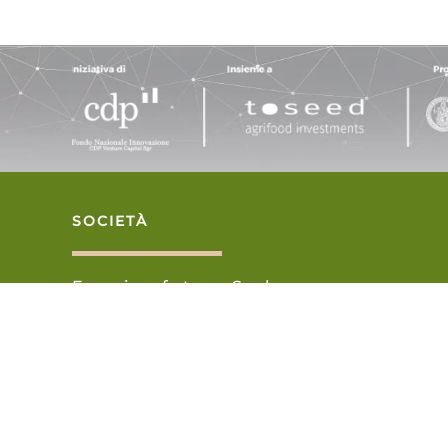
SOCIETÀ
Farming future S.r.l.
Ufficio legale: Via Alessandria 220, R
CF e P.Iva
16929771000